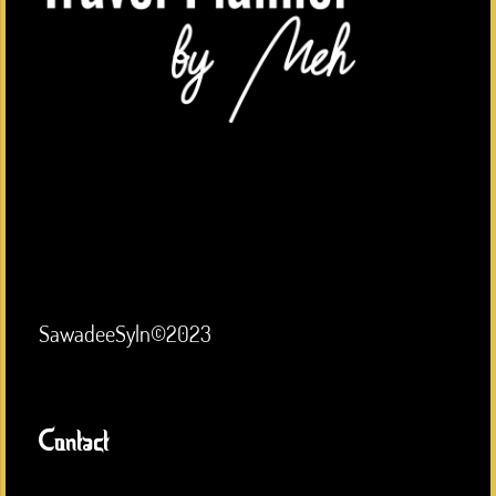
SawadeeSyln©2023
Contact