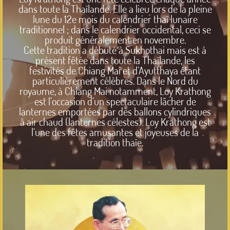
dans toute la Thaïlande. Elle a lieu lors de la pleine
lune du 12e mois du calendrier thaï lunaire
traditionnel ; dans le calendrier occidental, ceci se
produit généralement en novembre.
Cette tradition a débuté à Sukhothai mais est à
présent fêtée dans toute la Thaïlande, les
festivités de Chiang Mai et d’Ayutthaya étant
particulièrement célèbres. Dans le Nord du
royaume, à Chiang Mai notamment, Loy Krathong
est l’occasion d’un spectaculaire lâcher de
lanternes emportées par des ballons cylindriques
à air chaud (lanternes célestes). Loy Krathong est
l’une des fêtes amusantes et joyeuses de la
tradition thaïe.