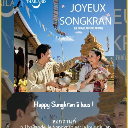
Happy Songkran à tous !
สงกรานต์
En Thaïlande, le Songkran est le jour de l’an