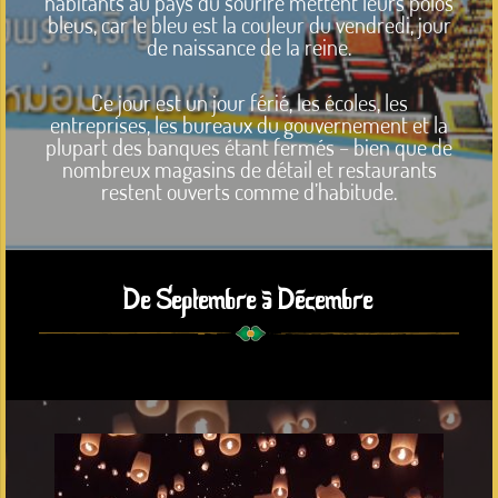
habitants au pays du sourire mettent leurs polos
bleus, car le bleu est la couleur du vendredi, jour
de naissance de la reine.
Ce jour est un jour férié, les écoles, les
entreprises, les bureaux du gouvernement et la
plupart des banques étant fermés – bien que de
nombreux magasins de détail et restaurants
restent ouverts comme d’habitude.
De Septembre à Décembre