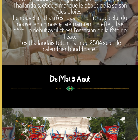
Thaïlandais, et cela marque le début de la saison
des pluies.
Le nouvel an thaï n’est pas le même que celui du
nouvel an chinois et vietnamien. En effet, il se
déroule début avril et est l’occasion de la fête de
l’eau.
Les thaïlandais fêtent l’année 2564 selon le
calendrier bouddhiste !
De Mai à Aout