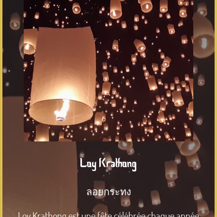
Loy Krathong
ลอยกระทง
Loy Krathong est une fête célébrée chaque année