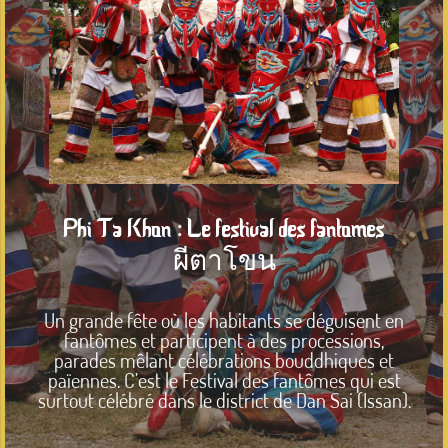
Phi Ta Khon : Le festival des fantomes
ผีตาโขน
Un grande fête où les habitants se déguisent en
fantômes et participent à des processions,
parades mêlant célébrations bouddhiques et
païennes. C’est le Festival des fantômes qui est
surtout célébré dans le district de Dan Sai (Issan).