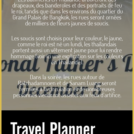
drapeaux, des banderoles et des portraits de feu
le roi, tandis que dans les environs du quartier du
Grand Palais de Bangkok, les rues seront ornées
de milliers de fleurs jaunes de soucis.
Les soucis sont choisis pour leur couleur, le jaune,
comme le roi est né un lundi, les thaïlandais
portent aussi un vêtement jaune pour lui rendre
hommage (voir ici une explication sur les couleurs
en Thaïlande).
Dans la soirée, les rues autour de
Ratchadamnoen et de Sanam Luang seront
fermées à la circulation et de nombreuses
personnes viendront assister aux feux d’artifice.