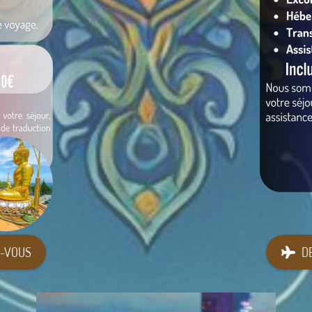
-VOUS
D